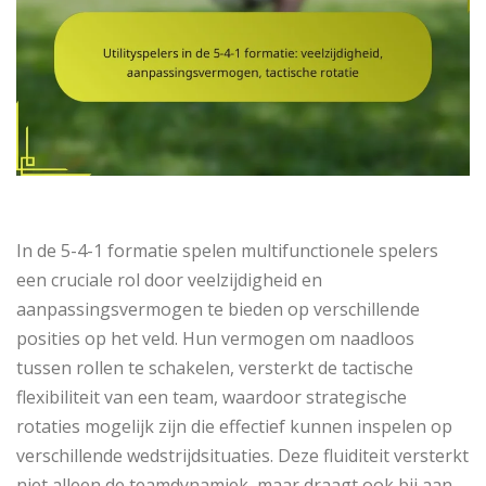
In de 5-4-1 formatie spelen multifunctionele spelers
een cruciale rol door veelzijdigheid en
aanpassingsvermogen te bieden op verschillende
posities op het veld. Hun vermogen om naadloos
tussen rollen te schakelen, versterkt de tactische
flexibiliteit van een team, waardoor strategische
rotaties mogelijk zijn die effectief kunnen inspelen op
verschillende wedstrijdsituaties. Deze fluiditeit versterkt
niet alleen de teamdynamiek, maar draagt ook bij aan