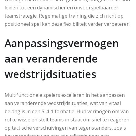
leiden tot een dynamischer en onvoorspelbaarder
teamstrategie. Regelmatige training die zich richt op
positioneel spel kan deze flexibiliteit verder verbeteren.
Aanpassingsvermogen
aan veranderende
wedstrijdsituaties
Multifunctionele spelers excelleren in het aanpassen
aan veranderende wedstrijdsituaties, wat van vitaal
belang is in een 5-4-1 formatie. Hun vermogen om van
rol te wisselen stelt teams in staat om snel te reageren
op tactische verschuivingen van tegenstanders, zoals