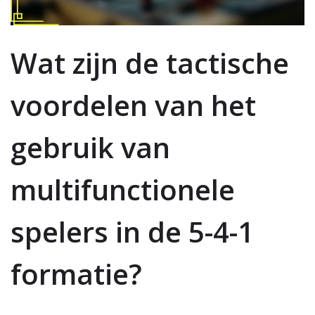
Wat zijn de tactische
voordelen van het
gebruik van
multifunctionele
spelers in de 5-4-1
formatie?