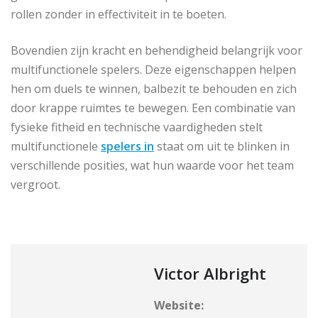
rollen zonder in effectiviteit in te boeten.
Bovendien zijn kracht en behendigheid belangrijk voor
multifunctionele spelers. Deze eigenschappen helpen
hen om duels te winnen, balbezit te behouden en zich
door krappe ruimtes te bewegen. Een combinatie van
fysieke fitheid en technische vaardigheden stelt
multifunctionele
spelers in
staat om uit te blinken in
verschillende posities, wat hun waarde voor het team
vergroot.
Victor Albright
Website: