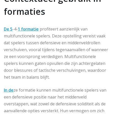
formaties
De 5
-4-
1 formatie
profiteert aanzienlijk van
multifunctionele spelers. Deze opstelling vereist vaak
dat spelers tussen defensieve en middenveldrollen
verschuiven, vooral tijdens tegenaanvallen of wanneer
ze een voorsprong verdedigen. Multifunctionele
spelers kunnen gaten opvullen die zijn achtergelaten
door blessures of tactische verschuivingen, waardoor
het team in balans blijft.
In de
ze formatie kunnen multifunctionele spelers van
een defensieve positie naar het middenveld
overstappen, wat zowel de defensieve soliditeit als de
aanvallende opties versterkt. Hun vermogen om zich