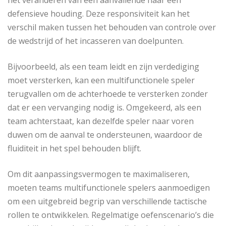
het veranderen van een aanvallende naar een
defensieve houding. Deze responsiviteit kan het
verschil maken tussen het behouden van controle over
de wedstrijd of het incasseren van doelpunten.
Bijvoorbeeld, als een team leidt en zijn verdediging
moet versterken, kan een multifunctionele speler
terugvallen om de achterhoede te versterken zonder
dat er een vervanging nodig is. Omgekeerd, als een
team achterstaat, kan dezelfde speler naar voren
duwen om de aanval te ondersteunen, waardoor de
fluiditeit in het spel behouden blijft.
Om dit aanpassingsvermogen te maximaliseren,
moeten teams multifunctionele spelers aanmoedigen
om een uitgebreid begrip van verschillende tactische
rollen te ontwikkelen. Regelmatige oefenscenario’s die