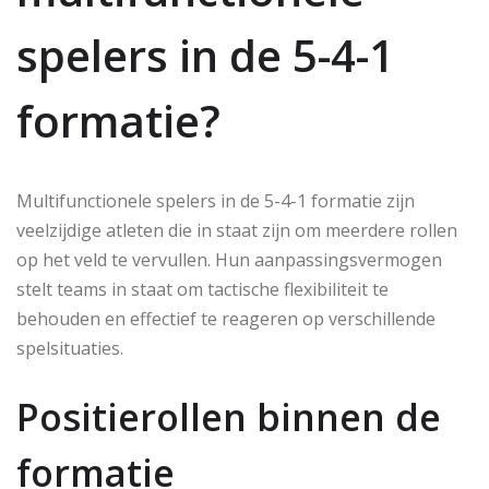
spelers in de 5-4-1
formatie?
Multifunctionele spelers in de 5-4-1 formatie zijn
veelzijdige atleten die in staat zijn om meerdere rollen
op het veld te vervullen. Hun aanpassingsvermogen
stelt teams in staat om tactische flexibiliteit te
behouden en effectief te reageren op verschillende
spelsituaties.
Positierollen binnen de
formatie