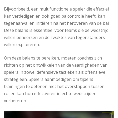
Bijvoorbeeld, een multifunctionele speler die effectief
kan verdedigen en ook goed balcontrole heeft, kan
tegenaanvallen initiëren na het heroveren van de bal.
Deze balans is essentieel voor teams die de wedstrijd
willen beheersen en de zwaktes van tegenstanders
willen exploiteren.
Om deze balans te bereiken, moeten coaches zich
richten op het ontwikkelen van de vaardigheden van
spelers in zowel defensieve tactieken als offensieve
strategieën. Spelers aanmoedigen om tijdens
trainingen te oefenen met het overstappen tussen
rollen kan hun effectiviteit in echte wedstrijden
verbeteren.