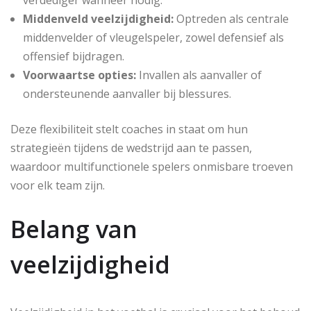
Middenveld veelzijdigheid:
Optreden als centrale
middenvelder of vleugelspeler, zowel defensief als
offensief bijdragen.
Voorwaartse opties:
Invallen als aanvaller of
ondersteunende aanvaller bij blessures.
Deze flexibiliteit stelt coaches in staat om hun
strategieën tijdens de wedstrijd aan te passen,
waardoor multifunctionele spelers onmisbare troeven
voor elk team zijn.
Belang van
veelzijdigheid