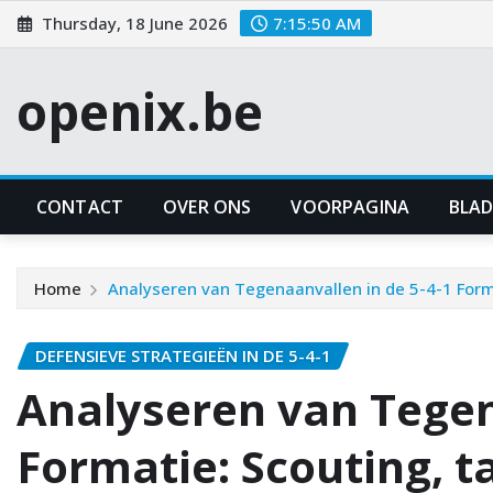
Skip
Thursday, 18 June 2026
7:15:51 AM
to
content
openix.be
CONTACT
OVER ONS
VOORPAGINA
BLAD
Home
Analyseren van Tegenaanvallen in de 5-4-1 Form
DEFENSIEVE STRATEGIEËN IN DE 5-4-1
Analyseren van Tegen
Formatie: Scouting, t