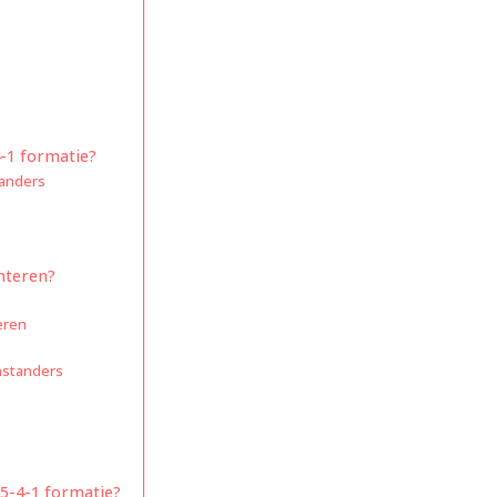
4-1 formatie?
tanders
nteren?
eren
nstanders
 5-4-1 formatie?