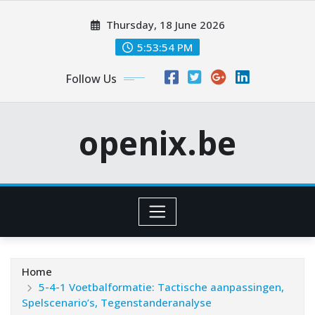
Skip
Thursday, 18 June 2026
to
content
5:53:55 PM
Follow Us
openix.be
Home
5-4-1 Voetbalformatie: Tactische aanpassingen,
Spelscenario’s, Tegenstanderanalyse