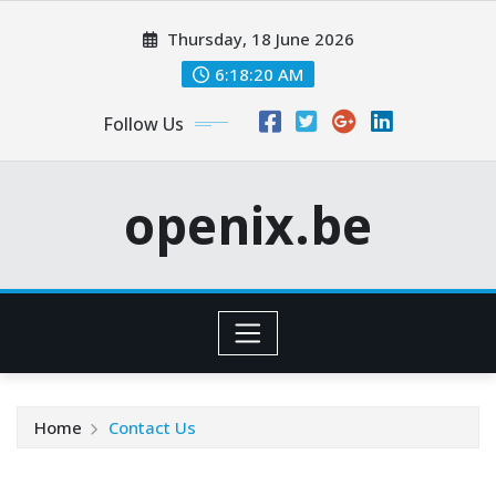
Skip
Thursday, 18 June 2026
to
content
6:18:21 AM
Follow Us
openix.be
Home
Contact Us